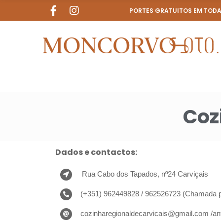
PORTES GRATUITOS EM TODAS
Coz
Dados e contactos:
Rua Cabo dos Tapados, nº24 Carviçais
(+351) 962449828 / 962526723
(
Chamada pa
cozinharegionaldecarvicais@gmail.com
/
an